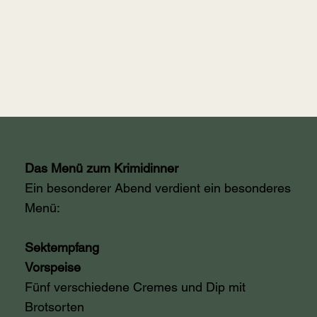
Das Menü zum Krimidinner
Ein besonderer Abend verdient ein besonderes
Menü:
Sektempfang
Vorspeise
Fünf verschiedene Cremes und Dip mit
Brotsorten